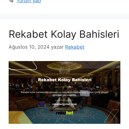
Yorum yap
Rekabet Kolay Bahisleri
Ağustos 10, 2024
yazar
Rekabet