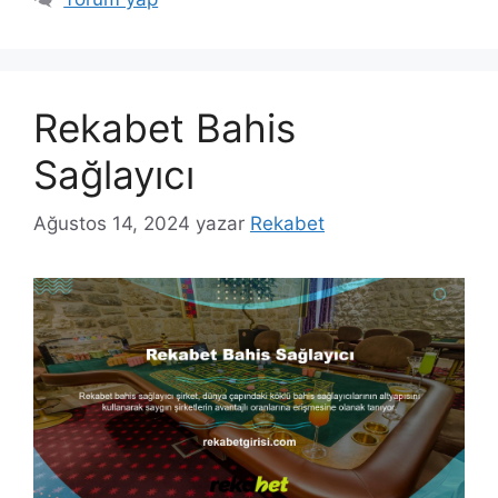
Rekabet Bahis
Sağlayıcı
Ağustos 14, 2024
yazar
Rekabet