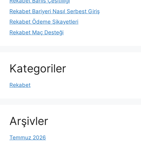
Rekabet Bahis Çeşitliliği
Rekabet Bariyeri Nasıl Serbest Giriş
Rekabet Ödeme Şikayetleri
Rekabet Maç Desteği
Kategoriler
Rekabet
Arşivler
Temmuz 2026