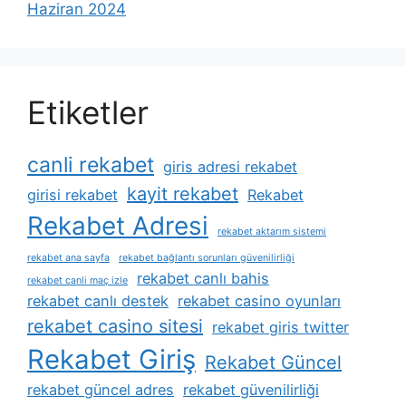
Haziran 2024
Etiketler
canli rekabet
giris adresi rekabet
kayit rekabet
girisi rekabet
Rekabet
Rekabet Adresi
rekabet aktarım sistemi
rekabet ana sayfa
rekabet bağlantı sorunları güvenilirliği
rekabet canlı bahis
rekabet canli maç izle
rekabet canlı destek
rekabet casino oyunları
rekabet casino sitesi
rekabet giris twitter
Rekabet Giriş
Rekabet Güncel
rekabet güncel adres
rekabet güvenilirliği