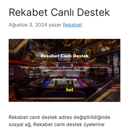
Rekabet Canlı Destek
Ağustos 3, 2024
yazar
Rekabet
Rekabet canlı destek adres değiştirildiğinde
sosyal ağ, Rekabet canlı destek üyelerine