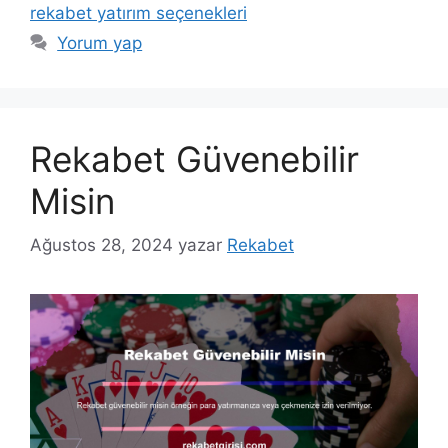
rekabet yatırım seçenekleri
Yorum yap
Rekabet Güvenebilir
Misin
Ağustos 28, 2024
yazar
Rekabet