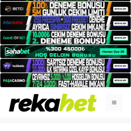
İçeriğe
atla
Menü