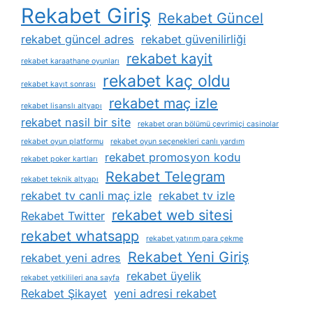
Rekabet Giriş
Rekabet Güncel
rekabet güncel adres
rekabet güvenilirliği
rekabet kayit
rekabet karaathane oyunları
rekabet kaç oldu
rekabet kayıt sonrası
rekabet maç izle
rekabet lisanslı altyapı
rekabet nasil bir site
rekabet oran bölümü çevrimiçi casinolar
rekabet oyun platformu
rekabet oyun seçenekleri canlı yardım
rekabet promosyon kodu
rekabet poker kartları
Rekabet Telegram
rekabet teknik altyapı
rekabet tv canli maç izle
rekabet tv izle
rekabet web sitesi
Rekabet Twitter
rekabet whatsapp
rekabet yatırım para çekme
Rekabet Yeni Giriş
rekabet yeni adres
rekabet üyelik
rekabet yetkilileri ana sayfa
Rekabet Şikayet
yeni adresi rekabet