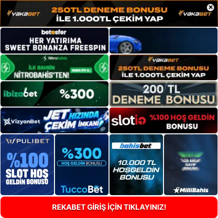
×
REKABET GİRİŞ İÇİN TIKLAYINIZ!