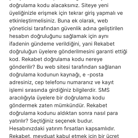
doğrulama kodu alacaksınız. Siteye yeni
üyeliğinizle erişmek için tekrar giriş yapmalı ve
etkinleştirmelisiniz. Buna ek olarak, web
yöneticisi tarafından güvenlik adına geliştirilen
hesabın doğruluğunu sağlamak için aynı
ifadenin gündeme verildiğini, yani Rekabet
doğruluğun üyelere gönderilmesini garanti ettiği
kod. Rekabet doğrulama kodu nereye
gönderilir? Bu web sitesi tarafından sağlanan
doğrulama kodunun kaynağı, e -posta
adresiniz, cep telefonu numaranız ve kayıt
işlemi sırasında girdiğiniz bilgilerdir. SMS
aracılığıyla üyelere bir doğrulama kodu
göndermek zaten mümkündür. Rekabet
doğrulama kodunu aldıktan sonra nasıl para
yatırılır? Seçtiğiniz seçenek budur.
Hesabınızdaki yatırım fırsatları kapsamlıdır.
Rekabet, mevduat kabul etmek için bir ücret