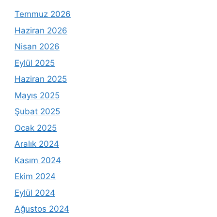
Temmuz 2026
Haziran 2026
Nisan 2026
Eylül 2025
Haziran 2025
Mayıs 2025
Şubat 2025
Ocak 2025
Aralık 2024
Kasım 2024
Ekim 2024
Eylül 2024
Ağustos 2024