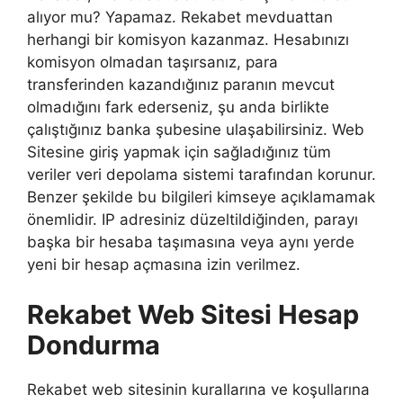
alıyor mu? Yapamaz. Rekabet mevduattan
herhangi bir komisyon kazanmaz. Hesabınızı
komisyon olmadan taşırsanız, para
transferinden kazandığınız paranın mevcut
olmadığını fark ederseniz, şu anda birlikte
çalıştığınız banka şubesine ulaşabilirsiniz. Web
Sitesine giriş yapmak için sağladığınız tüm
veriler veri depolama sistemi tarafından korunur.
Benzer şekilde bu bilgileri kimseye açıklamamak
önemlidir. IP adresiniz düzeltildiğinden, parayı
başka bir hesaba taşımasına veya aynı yerde
yeni bir hesap açmasına izin verilmez.
Rekabet Web Sitesi Hesap
Dondurma
Rekabet web sitesinin kurallarına ve koşullarına