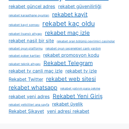
rekabet güncel adres
rekabet güvenilirliği
rekabet kayit
rekabet karaathane oyunları
rekabet kaç oldu
rekabet kayıt sonrası
rekabet maç izle
rekabet lisanslı altyapı
rekabet nasil bir site
rekabet oran bölümü çevrimiçi casinolar
rekabet oyun platformu
rekabet oyun seçenekleri canlı yardım
rekabet promosyon kodu
rekabet poker kartları
Rekabet Telegram
rekabet teknik altyapı
rekabet tv canli maç izle
rekabet tv izle
rekabet web sitesi
Rekabet Twitter
rekabet whatsapp
rekabet yatırım para çekme
Rekabet Yeni Giriş
rekabet yeni adres
rekabet üyelik
rekabet yetkilileri ana sayfa
Rekabet Şikayet
yeni adresi rekabet