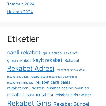
Temmuz 2024
Haziran 2024
Etiketler
canli rekabet
giris adresi rekabet
kayit rekabet
girisi rekabet
Rekabet
Rekabet Adresi
rekabet aktarım sistemi
rekabet ana sayfa
rekabet bağlantı sorunları güvenilirliği
rekabet canlı bahis
rekabet canli maç izle
rekabet canlı destek
rekabet casino oyunları
rekabet casino sitesi
rekabet giris twitter
Rekabet Giriş
Rekabet Güncel