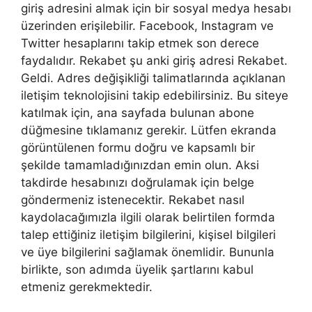
giriş adresini almak için bir sosyal medya hesabı
üzerinden erişilebilir. Facebook, Instagram ve
Twitter hesaplarını takip etmek son derece
faydalıdır. Rekabet şu anki giriş adresi Rekabet.
Geldi. Adres değişikliği talimatlarında açıklanan
iletişim teknolojisini takip edebilirsiniz. Bu siteye
katılmak için, ana sayfada bulunan abone
düğmesine tıklamanız gerekir. Lütfen ekranda
görüntülenen formu doğru ve kapsamlı bir
şekilde tamamladığınızdan emin olun. Aksi
takdirde hesabınızı doğrulamak için belge
göndermeniz istenecektir. Rekabet nasıl
kaydolacağımızla ilgili olarak belirtilen formda
talep ettiğiniz iletişim bilgilerini, kişisel bilgileri
ve üye bilgilerini sağlamak önemlidir. Bununla
birlikte, son adımda üyelik şartlarını kabul
etmeniz gerekmektedir.