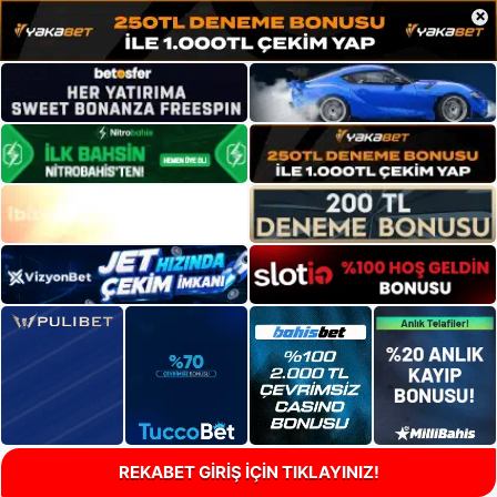
×
REKABET GİRİŞ İÇİN TIKLAYINIZ!