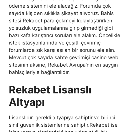
ödeme sistemini ele alacağız. Forumda çok
sayıda kişiden sıklıkla şikayet alıyoruz. Bahis
sitesi Rekabet para çekmeyi kolaylaştırırken
yolsuzluk uygulamalarına girip girmediği gibi
bazı kafa karıştırıcı soruları ele alalım. Öncelikle
istek istasyonlarında ve çeşitli çevrimiçi
forumlarda sık karşılaşılan bir sorunu ele alın.
Mevcut çok sayıda sahte çevrimiçi casino web
sitesinin aksine, Rekabet Avrupa’nın en saygın
bahisçileriyle bağlantılıdır.
Rekabet Lisanslı
Altyapı
Lisanslıdır, gerekli altyapıya sahiptir ve birinci
sınıf güvenlik sistemlerine sahiptir.Rekabet ise