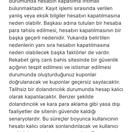
durumunda hesabın kapatılma ihtimali
bulunmaktadır. Kayıt işlemi sırasında verilen
yanlış veya eksik bilgiler hesabın kapatılmasına
neden olabilir. Başkası adına tutulan bir hesaba
para tahsis edilmesi, hesabın kapatılmasının bir
başka geçerli nedenidir. Yukarıda belirtilen
nedenlerin yanı sıra hesabın kapatılmasına
neden olabilecek başka faktörler de vardır.
Rekabet giriş canlı bahis sitesinde bir güvenlik
açığının tespit edilmesi ve istismar edilmesi
durumunda oluşturduğunuz kuponlar
doğrulanacak ve kuponlar geçersiz sayılacaktır.
Talihsiz bir dolandırıcılık durumunda hesap kalıcı
olarak kapatılacaktır. Benzer şekilde
dolandırıcılık ve kara para aklama gibi yasa dışı
faaliyetler de sitenin güvende kaldığı
senaryolardır. Bu süreçler boyunca kullanıcının
hesabı kalıcı olarak sonlandırılacak ve kullanıcı