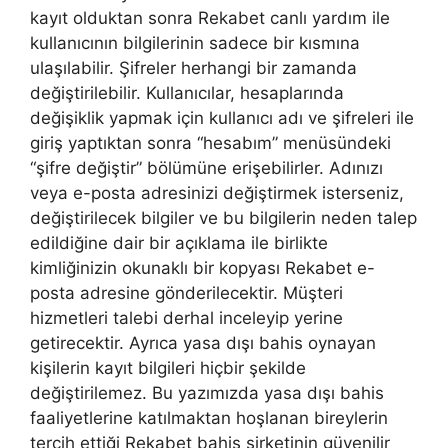
kayıt olduktan sonra Rekabet canlı yardım ile
kullanıcının bilgilerinin sadece bir kısmına
ulaşılabilir. Şifreler herhangi bir zamanda
değiştirilebilir. Kullanıcılar, hesaplarında
değişiklik yapmak için kullanıcı adı ve şifreleri ile
giriş yaptıktan sonra “hesabım” menüsündeki
“şifre değiştir” bölümüne erişebilirler. Adınızı
veya e-posta adresinizi değiştirmek isterseniz,
değiştirilecek bilgiler ve bu bilgilerin neden talep
edildiğine dair bir açıklama ile birlikte
kimliğinizin okunaklı bir kopyası Rekabet e-
posta adresine gönderilecektir. Müşteri
hizmetleri talebi derhal inceleyip yerine
getirecektir. Ayrıca yasa dışı bahis oynayan
kişilerin kayıt bilgileri hiçbir şekilde
değiştirilemez. Bu yazımızda yasa dışı bahis
faaliyetlerine katılmaktan hoşlanan bireylerin
tercih ettiği Rekabet bahis şirketinin güvenilir