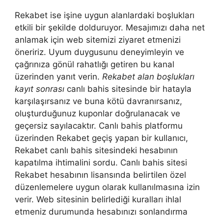
Rekabet ise işine uygun alanlardaki boşlukları
etkili bir şekilde dolduruyor. Mesajımızı daha net
anlamak için web sitemizi ziyaret etmenizi
öneririz. Uyum duygusunu deneyimleyin ve
çağrınıza gönül rahatlığı getiren bu kanal
üzerinden yanıt verin.
Rekabet alan boşlukları
kayıt sonrası
canlı bahis sitesinde bir hatayla
karşılaşırsanız ve buna kötü davranırsanız,
oluşturduğunuz kuponlar doğrulanacak ve
geçersiz sayılacaktır. Canlı bahis platformu
üzerinden Rekabet geçiş yapan bir kullanıcı,
Rekabet canlı bahis sitesindeki hesabının
kapatılma ihtimalini sordu. Canlı bahis sitesi
Rekabet hesabının lisansında belirtilen özel
düzenlemelere uygun olarak kullanılmasına izin
verir. Web sitesinin belirlediği kuralları ihlal
etmeniz durumunda hesabınızı sonlandırma