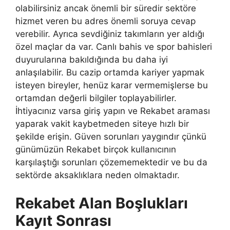
olabilirsiniz ancak önemli bir süredir sektöre
hizmet veren bu adres önemli soruya cevap
verebilir. Ayrıca sevdiğiniz takımların yer aldığı
özel maçlar da var. Canlı bahis ve spor bahisleri
duyurularına bakıldığında bu daha iyi
anlaşılabilir. Bu cazip ortamda kariyer yapmak
isteyen bireyler, henüz karar vermemişlerse bu
ortamdan değerli bilgiler toplayabilirler.
İhtiyacınız varsa giriş yapın ve Rekabet araması
yaparak vakit kaybetmeden siteye hızlı bir
şekilde erişin. Güven sorunları yaygındır çünkü
günümüzün Rekabet birçok kullanıcının
karşılaştığı sorunları çözememektedir ve bu da
sektörde aksaklıklara neden olmaktadır.
Rekabet Alan Boşlukları
Kayıt Sonrası