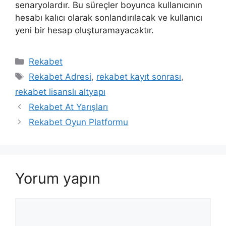
senaryolardır. Bu süreçler boyunca kullanıcının
hesabı kalıcı olarak sonlandırılacak ve kullanıcı
yeni bir hesap oluşturamayacaktır.
Kategoriler
Rekabet
Etiketler
Rekabet Adresi
,
rekabet kayıt sonrası
,
rekabet lisanslı altyapı
Rekabet At Yarışları
Rekabet Oyun Platformu
Yorum yapın
Yorum