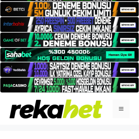
İçeriğe
atla
Menü