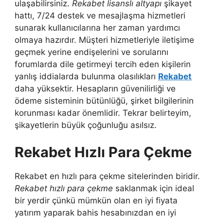
ulaşabilirsiniz.
Rekabet lisanslı altyapı
şikayet
hattı, 7/24 destek ve mesajlaşma hizmetleri
sunarak kullanıcılarına her zaman yardımcı
olmaya hazırdır. Müşteri hizmetleriyle iletişime
geçmek yerine endişelerini ve sorularını
forumlarda dile getirmeyi tercih eden kişilerin
yanlış iddialarda bulunma olasılıkları
Rekabet
daha yüksektir. Hesapların güvenilirliği ve
ödeme sisteminin bütünlüğü, şirket bilgilerinin
korunması kadar önemlidir. Tekrar belirteyim,
şikayetlerin büyük çoğunluğu asılsız.
Rekabet Hızlı Para Çekme
Rekabet en hızlı para çekme sitelerinden biridir.
Rekabet hızlı para çekme
saklanmak için ideal
bir yerdir çünkü mümkün olan en iyi fiyata
yatırım yaparak bahis hesabınızdan en iyi