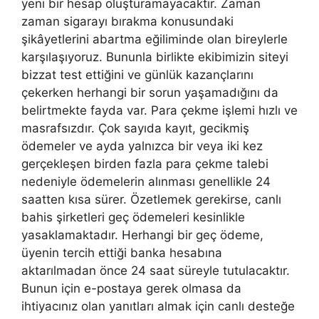
yeni bir hesap oluşturamayacaktır. Zaman
zaman sigarayı bırakma konusundaki
şikâyetlerini abartma eğiliminde olan bireylerle
karşılaşıyoruz. Bununla birlikte ekibimizin siteyi
bizzat test ettiğini ve günlük kazançlarını
çekerken herhangi bir sorun yaşamadığını da
belirtmekte fayda var. Para çekme işlemi hızlı ve
masrafsızdır. Çok sayıda kayıt, gecikmiş
ödemeler ve ayda yalnızca bir veya iki kez
gerçekleşen birden fazla para çekme talebi
nedeniyle ödemelerin alınması genellikle 24
saatten kısa sürer. Özetlemek gerekirse, canlı
bahis şirketleri geç ödemeleri kesinlikle
yasaklamaktadır. Herhangi bir geç ödeme,
üyenin tercih ettiği banka hesabına
aktarılmadan önce 24 saat süreyle tutulacaktır.
Bunun için e-postaya gerek olmasa da
ihtiyacınız olan yanıtları almak için canlı desteğe