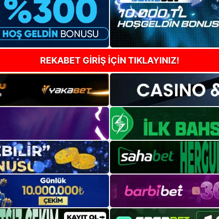
REKABET GİRİŞ İÇİN TIKLAYINIZ!