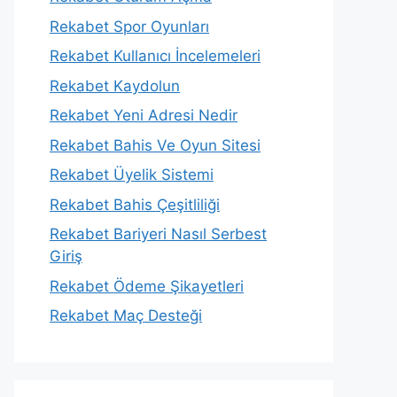
Rekabet Spor Oyunları
Rekabet Kullanıcı İncelemeleri
Rekabet Kaydolun
Rekabet Yeni Adresi Nedir
Rekabet Bahis Ve Oyun Sitesi
Rekabet Üyelik Sistemi
Rekabet Bahis Çeşitliliği
Rekabet Bariyeri Nasıl Serbest
Giriş
Rekabet Ödeme Şikayetleri
Rekabet Maç Desteği