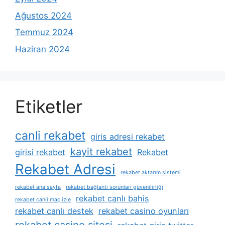
Ağustos 2024
Temmuz 2024
Haziran 2024
Etiketler
canli rekabet
giris adresi rekabet
kayit rekabet
girisi rekabet
Rekabet
Rekabet Adresi
rekabet aktarım sistemi
rekabet ana sayfa
rekabet bağlantı sorunları güvenilirliği
rekabet canlı bahis
rekabet canli maç izle
rekabet canlı destek
rekabet casino oyunları
rekabet casino sitesi