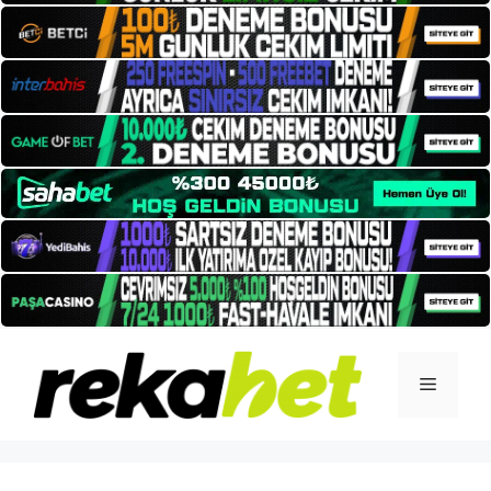
İçeriğe
atla
Menü