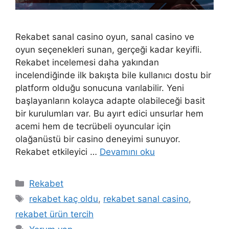
Rekabet sanal casino oyun, sanal casino ve
oyun seçenekleri sunan, gerçeği kadar keyifli.
Rekabet incelemesi daha yakından
incelendiğinde ilk bakışta bile kullanıcı dostu bir
platform olduğu sonucuna varılabilir. Yeni
başlayanların kolayca adapte olabileceği basit
bir kurulumları var. Bu ayırt edici unsurlar hem
acemi hem de tecrübeli oyuncular için
olağanüstü bir casino deneyimi sunuyor.
Rekabet etkileyici …
Devamını oku
Kategoriler
Rekabet
Etiketler
rekabet kaç oldu
,
rekabet sanal casino
,
rekabet ürün tercih