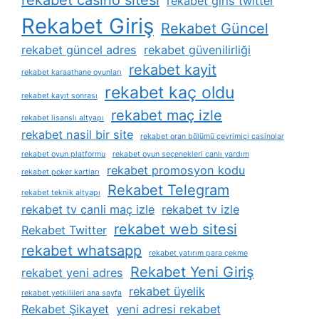
rekabet giris twitter
Rekabet Giriş
Rekabet Güncel
rekabet güncel adres
rekabet güvenilirliği
rekabet kayit
rekabet karaathane oyunları
rekabet kaç oldu
rekabet kayıt sonrası
rekabet maç izle
rekabet lisanslı altyapı
rekabet nasil bir site
rekabet oran bölümü çevrimiçi casinolar
rekabet oyun platformu
rekabet oyun seçenekleri canlı yardım
rekabet promosyon kodu
rekabet poker kartları
Rekabet Telegram
rekabet teknik altyapı
rekabet tv canli maç izle
rekabet tv izle
rekabet web sitesi
Rekabet Twitter
rekabet whatsapp
rekabet yatırım para çekme
Rekabet Yeni Giriş
rekabet yeni adres
rekabet üyelik
rekabet yetkilileri ana sayfa
Rekabet Şikayet
yeni adresi rekabet