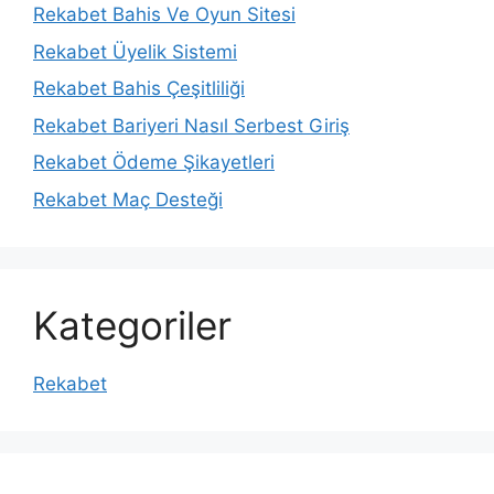
Rekabet Bahis Ve Oyun Sitesi
Rekabet Üyelik Sistemi
Rekabet Bahis Çeşitliliği
Rekabet Bariyeri Nasıl Serbest Giriş
Rekabet Ödeme Şikayetleri
Rekabet Maç Desteği
Kategoriler
Rekabet