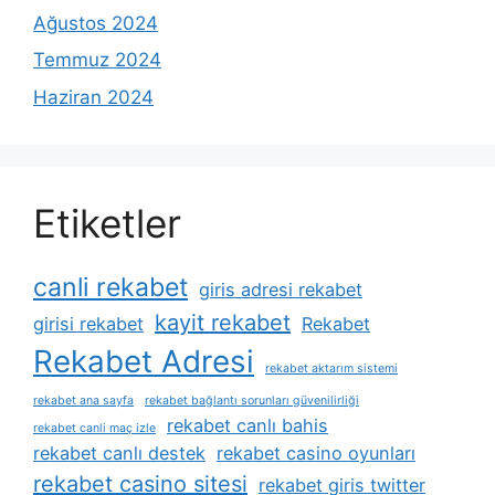
Ağustos 2024
Temmuz 2024
Haziran 2024
Etiketler
canli rekabet
giris adresi rekabet
kayit rekabet
girisi rekabet
Rekabet
Rekabet Adresi
rekabet aktarım sistemi
rekabet ana sayfa
rekabet bağlantı sorunları güvenilirliği
rekabet canlı bahis
rekabet canli maç izle
rekabet canlı destek
rekabet casino oyunları
rekabet casino sitesi
rekabet giris twitter