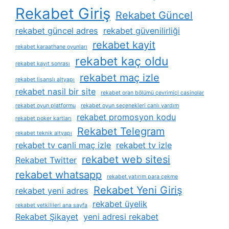
Rekabet Giriş
Rekabet Güncel
rekabet güncel adres
rekabet güvenilirliği
rekabet kayit
rekabet karaathane oyunları
rekabet kaç oldu
rekabet kayıt sonrası
rekabet maç izle
rekabet lisanslı altyapı
rekabet nasil bir site
rekabet oran bölümü çevrimiçi casinolar
rekabet oyun platformu
rekabet oyun seçenekleri canlı yardım
rekabet promosyon kodu
rekabet poker kartları
Rekabet Telegram
rekabet teknik altyapı
rekabet tv canli maç izle
rekabet tv izle
rekabet web sitesi
Rekabet Twitter
rekabet whatsapp
rekabet yatırım para çekme
Rekabet Yeni Giriş
rekabet yeni adres
rekabet üyelik
rekabet yetkilileri ana sayfa
Rekabet Şikayet
yeni adresi rekabet