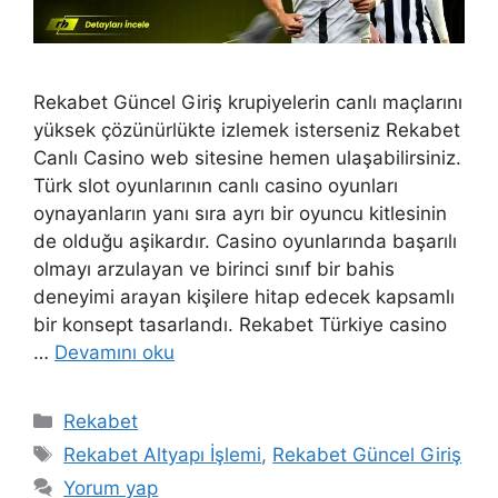
Rekabet Güncel Giriş krupiyelerin canlı maçlarını
yüksek çözünürlükte izlemek isterseniz Rekabet
Canlı Casino web sitesine hemen ulaşabilirsiniz.
Türk slot oyunlarının canlı casino oyunları
oynayanların yanı sıra ayrı bir oyuncu kitlesinin
de olduğu aşikardır. Casino oyunlarında başarılı
olmayı arzulayan ve birinci sınıf bir bahis
deneyimi arayan kişilere hitap edecek kapsamlı
bir konsept tasarlandı. Rekabet Türkiye casino
…
Devamını oku
Kategoriler
Rekabet
Etiketler
Rekabet Altyapı İşlemi
,
Rekabet Güncel Giriş
Yorum yap