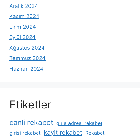
Aralık 2024
Kasım 2024
Ekim 2024
Eylül 2024
Ağustos 2024
Temmuz 2024
Haziran 2024
Etiketler
canli rekabet
giris adresi rekabet
kayit rekabet
girisi rekabet
Rekabet