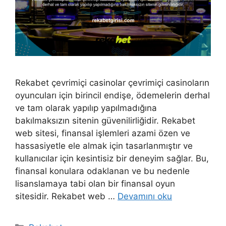
Rekabet çevrimiçi casinolar çevrimiçi casinoların
oyuncuları için birincil endişe, ödemelerin derhal
ve tam olarak yapılıp yapılmadığına
bakılmaksızın sitenin güvenilirliğidir. Rekabet
web sitesi, finansal işlemleri azami özen ve
hassasiyetle ele almak için tasarlanmıştır ve
kullanıcılar için kesintisiz bir deneyim sağlar. Bu,
finansal konulara odaklanan ve bu nedenle
lisanslamaya tabi olan bir finansal oyun
sitesidir. Rekabet web …
Devamını oku
Kategoriler