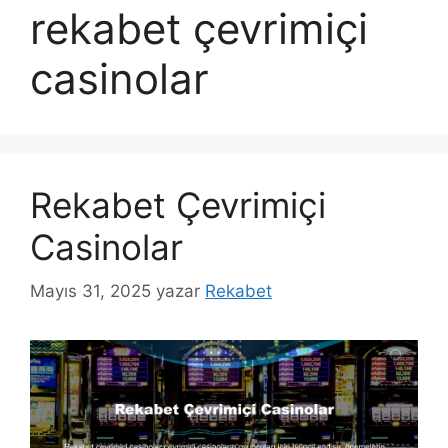
rekabet çevrimiçi
casinolar
Rekabet Çevrimiçi
Casinolar
Mayıs 31, 2025
yazar
Rekabet