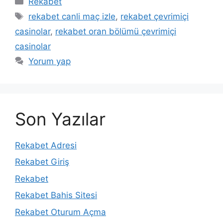
Rekabet
Etiketler
rekabet canli maç izle
,
rekabet çevrimiçi
casinolar
,
rekabet oran bölümü çevrimiçi
casinolar
Yorum yap
Son Yazılar
Rekabet Adresi
Rekabet Giriş
Rekabet
Rekabet Bahis Sitesi
Rekabet Oturum Açma