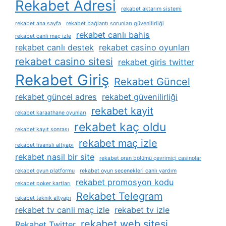
Rekabet Adresi
rekabet aktarım sistemi
rekabet ana sayfa
rekabet bağlantı sorunları güvenilirliği
rekabet canlı bahis
rekabet canli maç izle
rekabet canlı destek
rekabet casino oyunları
rekabet casino sitesi
rekabet giris twitter
Rekabet Giriş
Rekabet Güncel
rekabet güncel adres
rekabet güvenilirliği
rekabet kayit
rekabet karaathane oyunları
rekabet kaç oldu
rekabet kayıt sonrası
rekabet maç izle
rekabet lisanslı altyapı
rekabet nasil bir site
rekabet oran bölümü çevrimiçi casinolar
rekabet oyun platformu
rekabet oyun seçenekleri canlı yardım
rekabet promosyon kodu
rekabet poker kartları
Rekabet Telegram
rekabet teknik altyapı
rekabet tv canli maç izle
rekabet tv izle
rekabet web sitesi
Rekabet Twitter