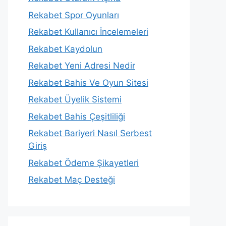
Rekabet Spor Oyunları
Rekabet Kullanıcı İncelemeleri
Rekabet Kaydolun
Rekabet Yeni Adresi Nedir
Rekabet Bahis Ve Oyun Sitesi
Rekabet Üyelik Sistemi
Rekabet Bahis Çeşitliliği
Rekabet Bariyeri Nasıl Serbest
Giriş
Rekabet Ödeme Şikayetleri
Rekabet Maç Desteği