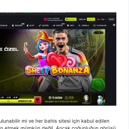
lunabilir mi ve her bahis sitesi için kabul edilen
nun etmek mümkün değil. Ancak çoğunluğun görüşü