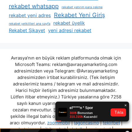
rekabet whatsapp
rekabet yatırım para çekme
Rekabet Yeni Giriş
rekabet yeni adres
rekabet üyelik
rekabet yetkilileri ana sayfa
Rekabet Şikayet
yeni adresi rekabet
Avrasya'nın en büyük reklam platformunda olmak için
Microsoft Teams:
reklam@avrasyamarketing.com
adresimizden veya Telegram: @Avrasyamarketing
adresimizden irtibat kurabilirsiniz. (Tek iletişim
adreslerimiz teams / telegram ve mail adresimizdir.
Harici hiçbir iletişim adresimiz bulunmamaktadır.
Lütfen itibar etmeyiniz.) Türkiye yasalarına göre 7258
sayılı kanun uyarınca yasa dışı bahis oynamanın
cezaları mevcuttur. Şu an bulunduğunuz site hiç bir
şekilde illegal bahis oyunları oynatmıyor ve oynamaya
aracı olmuyordur.
zoommobil
|
lagoncasino
|
teklifbet
|
betpioner
|
zibilyonbet
|
slotella
|
casinoriyal
|