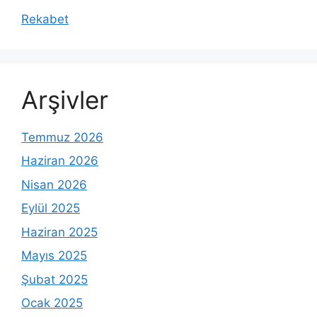
Rekabet
Arşivler
Temmuz 2026
Haziran 2026
Nisan 2026
Eylül 2025
Haziran 2025
Mayıs 2025
Şubat 2025
Ocak 2025