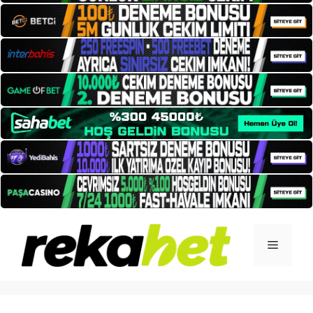
İçeriğe
atla
Menü