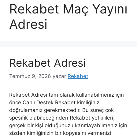
Rekabet Maç Yayını
Adresi
Rekabet Adresi
Temmuz 9, 2026
yazar
Rekabet
Rekabet Adresi tam olarak kullanabilmeniz için
önce Canlı Destek Rekabet kimliğinizi
doğrulamanız gerekmektedir. Bu süreç çok
spesifik olabileceğinden Rekabet yetkilileri,
gerçek bir kişi olduğunuzu kanıtlayabilmeniz için
sizden kimliğinizin bir kopyasını vermenizi