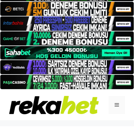
İçeriğe
atla
Menü