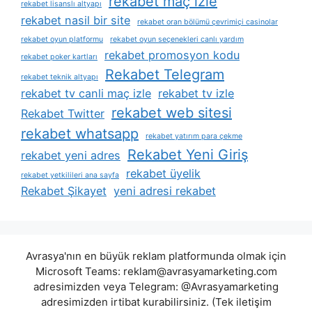
rekabet maç izle
rekabet lisanslı altyapı
rekabet nasil bir site
rekabet oran bölümü çevrimiçi casinolar
rekabet oyun platformu
rekabet oyun seçenekleri canlı yardım
rekabet promosyon kodu
rekabet poker kartları
Rekabet Telegram
rekabet teknik altyapı
rekabet tv canli maç izle
rekabet tv izle
rekabet web sitesi
Rekabet Twitter
rekabet whatsapp
rekabet yatırım para çekme
Rekabet Yeni Giriş
rekabet yeni adres
rekabet üyelik
rekabet yetkilileri ana sayfa
Rekabet Şikayet
yeni adresi rekabet
Avrasya'nın en büyük reklam platformunda olmak için
Microsoft Teams:
reklam@avrasyamarketing.com
adresimizden veya Telegram: @Avrasyamarketing
adresimizden irtibat kurabilirsiniz. (Tek iletişim