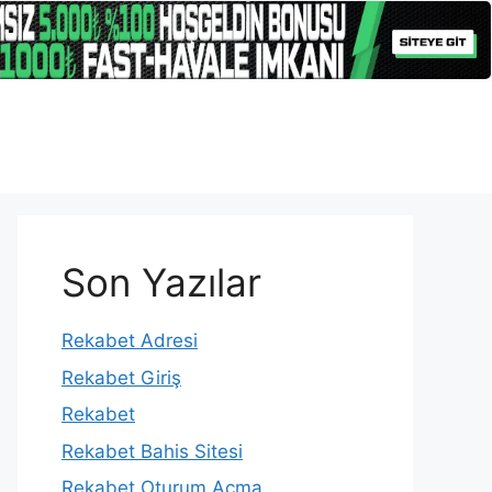
Son Yazılar
Rekabet Adresi
Rekabet Giriş
Rekabet
Rekabet Bahis Sitesi
Rekabet Oturum Açma