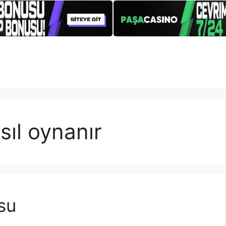
sıl oynanır
su