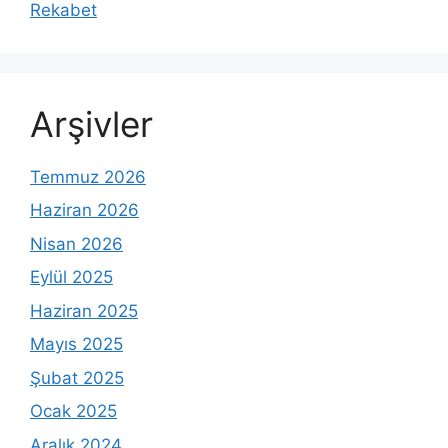
Rekabet
Arşivler
Temmuz 2026
Haziran 2026
Nisan 2026
Eylül 2025
Haziran 2025
Mayıs 2025
Şubat 2025
Ocak 2025
Aralık 2024