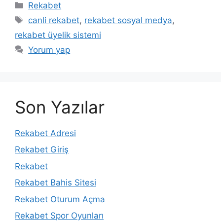
Kategoriler
Rekabet
Etiketler
canli rekabet
,
rekabet sosyal medya
,
rekabet üyelik sistemi
Yorum yap
Son Yazılar
Rekabet Adresi
Rekabet Giriş
Rekabet
Rekabet Bahis Sitesi
Rekabet Oturum Açma
Rekabet Spor Oyunları