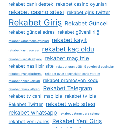
rekabet canlı destek
rekabet casino oyunları
rekabet casino sitesi
rekabet giris twitter
Rekabet Giriş
Rekabet Güncel
rekabet güncel adres
rekabet güvenilirliği
rekabet kayit
rekabet karaathane oyunları
rekabet kaç oldu
rekabet kayıt sonrası
rekabet maç izle
rekabet lisanslı altyapı
rekabet nasil bir site
rekabet oran bölümü çevrimiçi casinolar
rekabet oyun platformu
rekabet oyun seçenekleri canlı yardım
rekabet promosyon kodu
rekabet poker kartları
Rekabet Telegram
rekabet teknik altyapı
rekabet tv canli maç izle
rekabet tv izle
rekabet web sitesi
Rekabet Twitter
rekabet whatsapp
rekabet yatırım para çekme
Rekabet Yeni Giriş
rekabet yeni adres