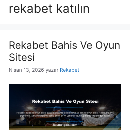
rekabet katılın
Rekabet Bahis Ve Oyun
Sitesi
Nisan 13, 2026
yazar
Rekabet