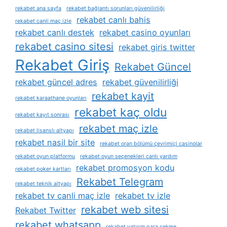
rekabet ana sayfa
rekabet bağlantı sorunları güvenilirliği
rekabet canlı bahis
rekabet canli maç izle
rekabet canlı destek
rekabet casino oyunları
rekabet casino sitesi
rekabet giris twitter
Rekabet Giriş
Rekabet Güncel
rekabet güncel adres
rekabet güvenilirliği
rekabet kayit
rekabet karaathane oyunları
rekabet kaç oldu
rekabet kayıt sonrası
rekabet maç izle
rekabet lisanslı altyapı
rekabet nasil bir site
rekabet oran bölümü çevrimiçi casinolar
rekabet oyun platformu
rekabet oyun seçenekleri canlı yardım
rekabet promosyon kodu
rekabet poker kartları
Rekabet Telegram
rekabet teknik altyapı
rekabet tv canli maç izle
rekabet tv izle
rekabet web sitesi
Rekabet Twitter
rekabet whatsapp
rekabet yatırım para çekme