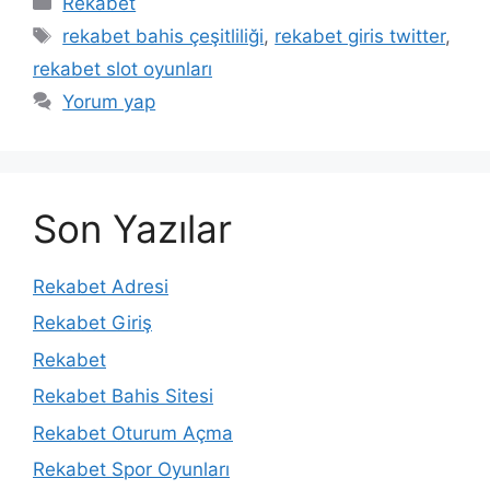
Rekabet
Etiketler
rekabet bahis çeşitliliği
,
rekabet giris twitter
,
rekabet slot oyunları
Yorum yap
Son Yazılar
Rekabet Adresi
Rekabet Giriş
Rekabet
Rekabet Bahis Sitesi
Rekabet Oturum Açma
Rekabet Spor Oyunları