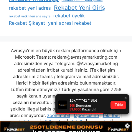
Rekabet Yeni Giriş
rekabet yeni adres
rekabet üyelik
rekabet yetkilileri ana sayfa
Rekabet Şikayet
yeni adresi rekabet
Avrasya'nın en büyük reklam platformunda olmak için
Microsoft Teams:
reklam@avrasyamarketing.com
adresimizden veya Telegram: @Avrasyamarketing
adresimizden irtibat kurabilirsiniz. (Tek iletişim
adreslerimiz teams / telegram ve mail adresimizdir.
Harici hiçbir iletişim adresimiz bulunmamaktadır.
Lütfen itibar etmeyiniz.) Türkiye yasalarına göre 7258
sayılı kanun uyarınca yasa dışı bahis oynamanın
cezaları mevcuttur. Şu an bulunduğunuz site hiç bir
şekilde illegal bahis oyunları oynatmıyor ve oynamaya
aracı olmuyordur.
zoommobil
|
lagoncasino
|
teklifbet
|
betpioner
|
zibilyonbet
|
slotella
|
casinoriyal
|
×
harikabet