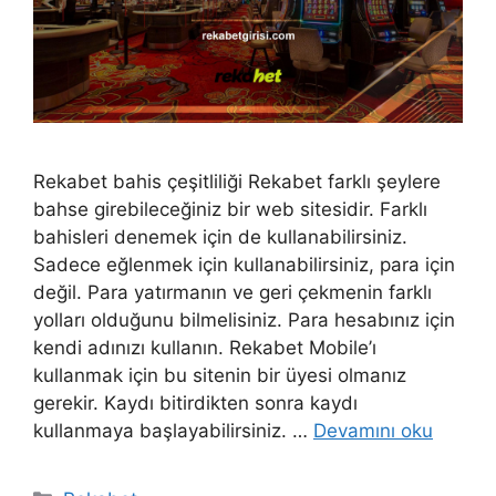
Rekabet bahis çeşitliliği Rekabet farklı şeylere
bahse girebileceğiniz bir web sitesidir. Farklı
bahisleri denemek için de kullanabilirsiniz.
Sadece eğlenmek için kullanabilirsiniz, para için
değil. Para yatırmanın ve geri çekmenin farklı
yolları olduğunu bilmelisiniz. Para hesabınız için
kendi adınızı kullanın. Rekabet Mobile’ı
kullanmak için bu sitenin bir üyesi olmanız
gerekir. Kaydı bitirdikten sonra kaydı
kullanmaya başlayabilirsiniz. …
Devamını oku
Kategoriler