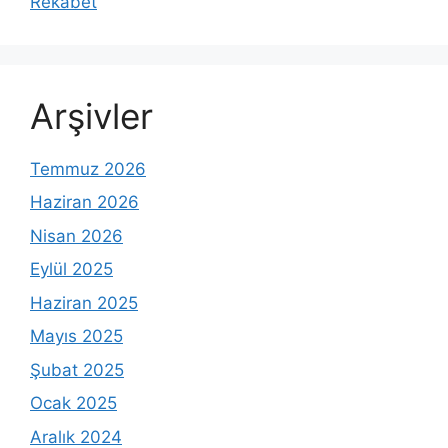
Rekabet
Arşivler
Temmuz 2026
Haziran 2026
Nisan 2026
Eylül 2025
Haziran 2025
Mayıs 2025
Şubat 2025
Ocak 2025
Aralık 2024