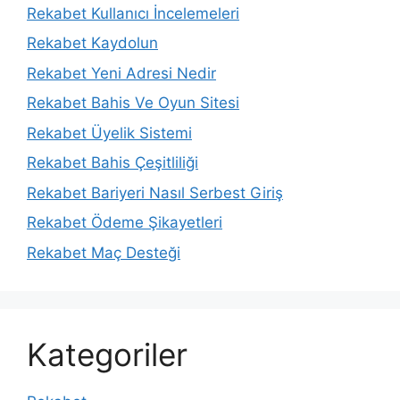
Rekabet Kullanıcı İncelemeleri
Rekabet Kaydolun
Rekabet Yeni Adresi Nedir
Rekabet Bahis Ve Oyun Sitesi
Rekabet Üyelik Sistemi
Rekabet Bahis Çeşitliliği
Rekabet Bariyeri Nasıl Serbest Giriş
Rekabet Ödeme Şikayetleri
Rekabet Maç Desteği
Kategoriler