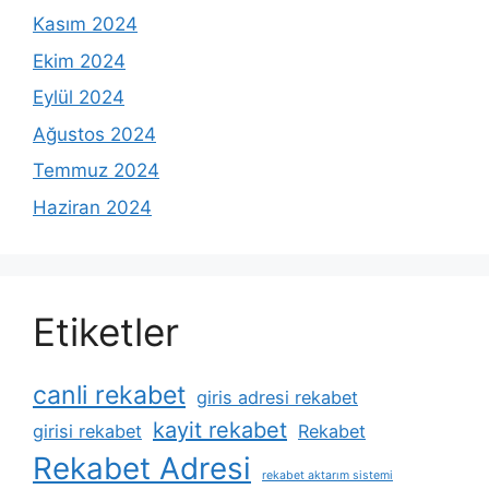
Kasım 2024
Ekim 2024
Eylül 2024
Ağustos 2024
Temmuz 2024
Haziran 2024
Etiketler
canli rekabet
giris adresi rekabet
kayit rekabet
girisi rekabet
Rekabet
Rekabet Adresi
rekabet aktarım sistemi